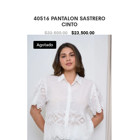
40516 PANTALON SASTRERO
Sale
CINTO
$
33,500.00
$
23,500.00
Agotado