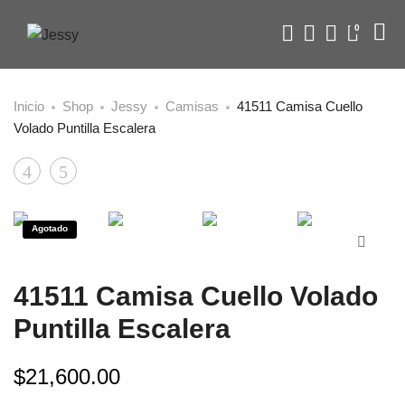
0
Inicio
Shop
Jessy
Camisas
41511 Camisa Cuello
Volado Puntilla Escalera
Product
41540
41508
Camisa
Short
navigation
Broderie
Agotado
Manga
41511 Camisa Cuello Volado
Puntilla Escalera
$
21,600.00