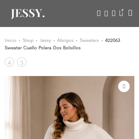
0
Inicio
Shop
Jessy
Abrigos
Sweaters
422063
Sweater Cuello Polera Dos Bolsillos
Product
421084
426801
Polera
Polera
navigation
Brillo
Calada
Aplique