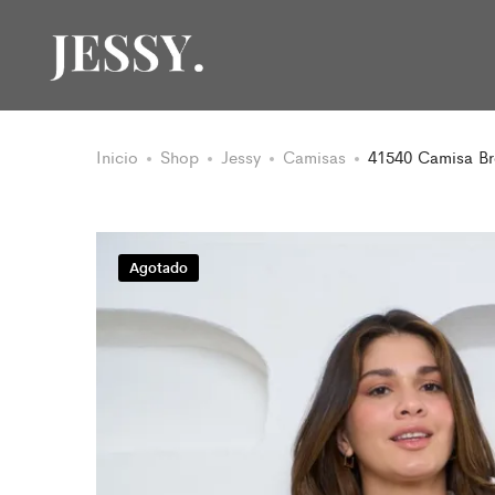
Inicio
Shop
Jessy
Camisas
41540 Camisa B
Agotado