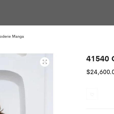
roderie Manga
41540 
$
24,600.