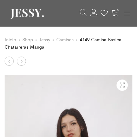
0
Inicio
Shop
Jessy
Camisas
4149 Camisa Basica
Chatarreras Manga
Product
4120
4127
Blusa
Pantalón
navigation
Escote
Elástico
Cuadrado
Frunce