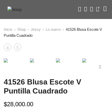
0
Inicio
Shop
Jessy
Lo nuevo
41526 Blusa Escote V
Puntilla Cuadrado
Product
41524
41527
Conjunto
Vestido
navigation
Chaleco-
Camisero
Short
Manga
Puño
41526 Blusa Escote V
Puntilla Cuadrado
$
28,000.00