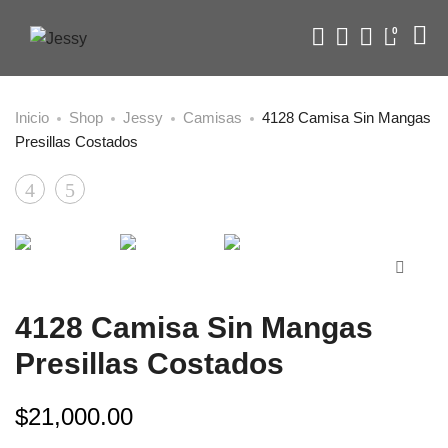
0
Inicio
Shop
Jessy
Camisas
4128 Camisa Sin Mangas
Presillas Costados
Product
4123
4102
Blusa
Camisa
navigation
Volados
Sin
Cintura
Mangas
Hombros
Sisa
4128 Camisa Sin Mangas
Para
Anchas
Presillas Costados
Atar
$
21,000.00