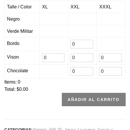
Talle / Color
XL
XXL
XXXL
Negro
Verde Militar
Bordo
Vison
Chocolate
Items:
0
Total: $
0.00
AÑADIR AL CARRITO
Abrigos
,
FW 25
,
Jessy
,
Lo nuevo
,
Sacos y
CATEGORIAS: